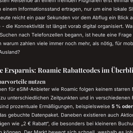
sten Reisende an einem fremden Flughafen erst einmal e
 einem Informationsstand ertragen, nur um eine lokale S
Heute reicht ein paar Sekunden vor dem Abflug ein Blick 
 die Konnektivität ist längst vorab digital organisiert. Wa
uchen nach Telefonzellen begann, ist heute eine Frage
h warum zahlen viele immer noch mehr, als nötig, für mob
 Ausland?
 Ersparnis: Roamic Rabattcodes im Überbl
parvorteile nutzen
nen für eSIM-Anbieter wie Roamic folgen keinem starren 
 zu unterschiedlichen Zeitpunkten und in verschiedenen
sind prozentuale Ermäßigungen, beispielsweise
5 % oder
das gebuchte Datenpaket. Daneben existieren auch Aktio
ägen wie „2 € Rabatt“, die besonders bei kleineren Buch
ein können. Der Markt bewegt sich schnell, weshalb es loh