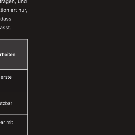
tragen, und
ioniert nur,
 dass
asst.
rheiten
 erste
utzbar
ar mit
s