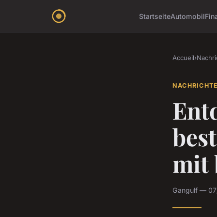
Startseite
Automobil
Fin
Accueil
›
Nachri
NACHRICHT
Entd
bes
mit 
Gangulf — 07