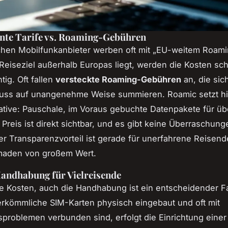
nte Tarife vs. Roaming-Gebühren
chen Mobilfunkanbieter werben oft mit „EU-weitem Roami
Reiseziel außerhalb Europas liegt, werden die Kosten sch
tig. Oft fallen
versteckte Roaming-Gebühren
an, die sic
uss auf unangenehme Weise summieren. Roamic setzt hie
native: Pauschale, im Voraus gebuchte Datenpakete für üb
 Preis ist direkt sichtbar, und es gibt keine Überraschun
er Transparenzvorteil ist gerade für unerfahrene Reisend
omaden von großem Wert.
andhabung für Vielreisende
ie Kosten, auch die Handhabung ist ein entscheidender Fa
rkömmliche SIM-Karten physisch eingebaut und oft mit
sproblemen verbunden sind, erfolgt die Einrichtung einer