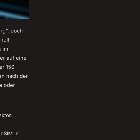
ng“, doch
nell
h im
r auf eine
er 150
gen nach der
e oder
ktor.
 eSIM in