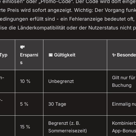
 einlösen“ oder „Promo-Code“. Der Code wird dort einge
rte Preis wird sofort angezeigt. Wichtig: Der Vorgang funkt
edingungen erfüllt sind - ein Fehleranzeige bedeutet oft,
ise die Länderkompatibilität oder der Nutzerstatus nicht p
💸
-Typ
Ersparni
📅 Gültigkeit
✨ Besonde
s
n-
Gilt nur für
10 %
Unbegrenzt
Buchung
r-
5 %
30 Tage
Einmalig n
Begrenzt (z. B.
Kombinierb
15 %
Sommerreisezeit)
App-Bonu