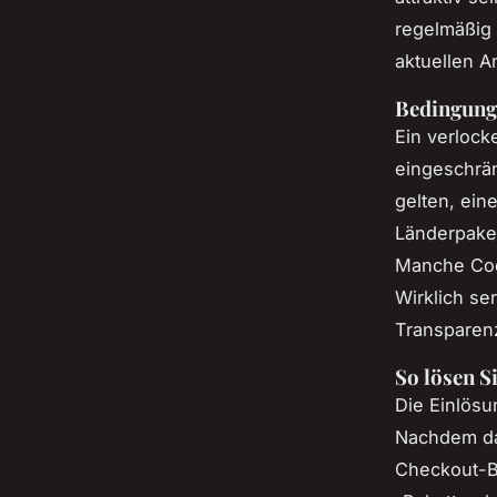
regelmäßig 
aktuellen A
Bedingunge
Ein verlock
eingeschrän
gelten, ein
Länderpaket
Manche Code
Wirklich se
Transparenz
So lösen S
Die Einlösu
Nachdem da
Checkout-Be