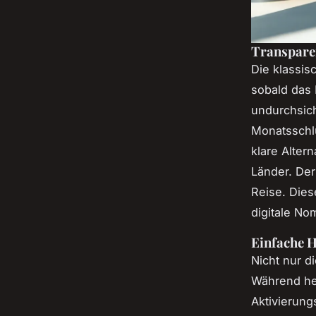
Transpare
Die klassis
sobald das 
undurchsich
Monatsschl
klare Alter
Länder. Der
Reise. Dies
digitale N
Einfache H
Nicht nur d
Während he
Aktivierung