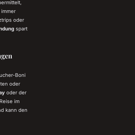
rmittelt,
s immer
trips oder
andung
spart
ngen
bucher-Boni
ten oder
ay
oder der
Reise im
und kann den