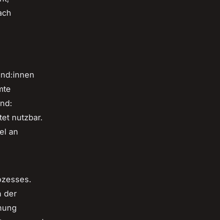
ach
und:innen
mte
end:
et nutzbar.
el an
rozesses.
 der
hnung