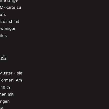
ine lange
IM-Karte zu
aufs
s einst mit
 weniger
iles
ick
Muster - sie
 Formen. Am
 10 %
nen mit
ungen
nt,