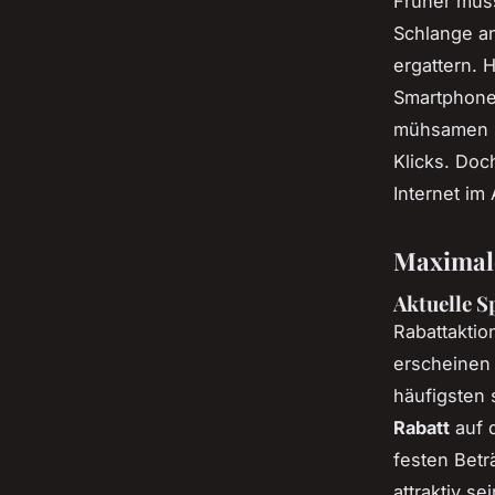
Früher mus
Schlange an
ergattern. 
Smartphone -
mühsamen S
Klicks. Doc
Internet im
Maximale
Aktuelle S
Rabattaktio
erscheinen
häufigsten 
Rabatt
auf 
festen Betr
attraktiv s