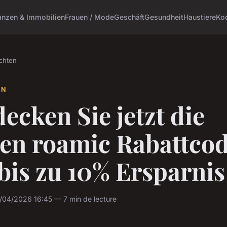
anzen & Immobilien
Frauen / Mode
Geschäft
Gesundheit
Haustiere
Ko
chten
EN
ecken Sie jetzt die
ten roamic Rabattco
bis zu 10% Ersparnis
/04/2026 16:45 — 7 min de lecture