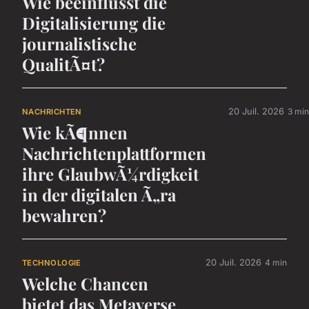
Wie beeinflusst die
Digitalisierung die
journalistische
QualitÃ¤t?
20 Juil. 2026
3 min
NACHRICHTEN
Wie kÃ¶nnen
Nachrichtenplattformen
ihre GlaubwÃ¼rdigkeit
in der digitalen Ã„ra
bewahren?
20 Juil. 2026
4 min
TECHNOLOGIE
Welche Chancen
bietet das Metaverse