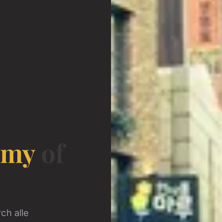
omy
of
rch alle