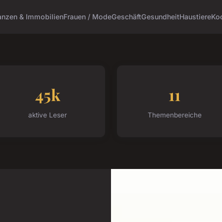
anzen & Immobilien
Frauen / Mode
Geschäft
Gesundheit
Haustiere
Ko
45k
11
aktive Leser
Themenbereiche