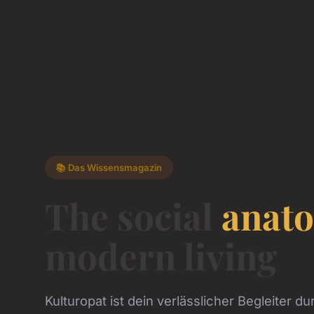
📚 Das Wissensmagazin
The social
anat
modern living
Kulturopat ist dein verlässlicher Begleiter du