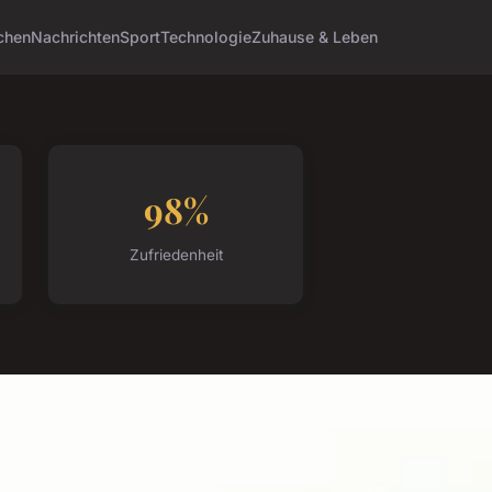
chen
Nachrichten
Sport
Technologie
Zuhause & Leben
98%
Zufriedenheit