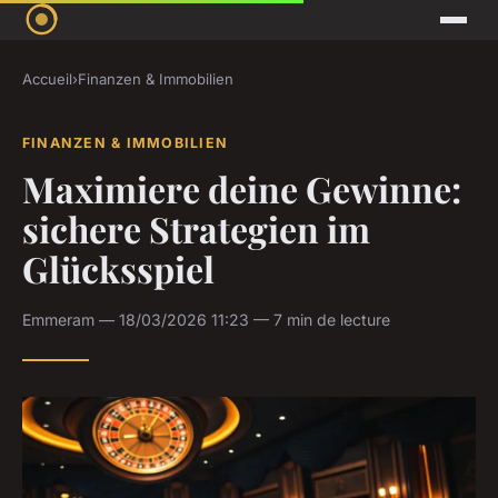
Accueil
›
Finanzen & Immobilien
FINANZEN & IMMOBILIEN
Maximiere deine Gewinne:
sichere Strategien im
Glücksspiel
Emmeram — 18/03/2026 11:23 — 7 min de lecture