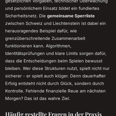
gesetzlichen Vorgaben, technischer Überwachung
und persönlichem Einsatz bildet ein fundiertes
Sicherheitsnetz. Die
gemeinsame Sperrliste
zwischen Schweiz und Liechtenstein ist dabei ein
herausragendes Beispiel dafür, wie
grenzüberschreitende Zusammenarbeit
funktionieren kann. Algorithmen,
Identitätsprüfungen und klare Limits sorgen dafür,
dass die Entscheidungen beim Spielen bewusst
bleiben. Wer diese Strukturen nutzt, spielt nicht nur
sicherer - er spielt auch klüger. Denn dauerhafter
Erfolg entsteht nicht durch Glück, sondern durch
Kontrolle. Fehlende finanzielle Reue am nächsten
Morgen? Das ist das wahre Ziel.
Häufig gestellte Fragen in der Praxis