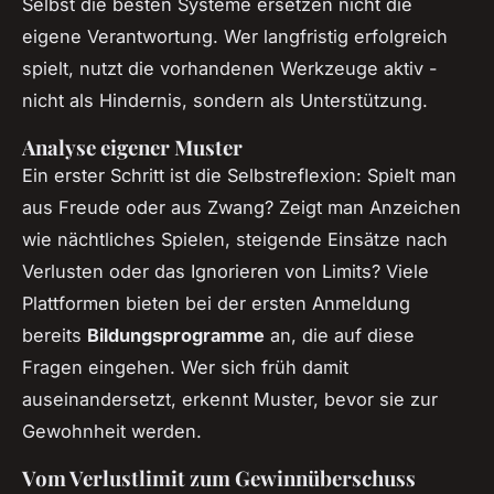
Selbst die besten Systeme ersetzen nicht die
eigene Verantwortung. Wer langfristig erfolgreich
spielt, nutzt die vorhandenen Werkzeuge aktiv -
nicht als Hindernis, sondern als Unterstützung.
Analyse eigener Muster
Ein erster Schritt ist die Selbstreflexion: Spielt man
aus Freude oder aus Zwang? Zeigt man Anzeichen
wie nächtliches Spielen, steigende Einsätze nach
Verlusten oder das Ignorieren von Limits? Viele
Plattformen bieten bei der ersten Anmeldung
bereits
Bildungsprogramme
an, die auf diese
Fragen eingehen. Wer sich früh damit
auseinandersetzt, erkennt Muster, bevor sie zur
Gewohnheit werden.
Vom Verlustlimit zum Gewinnüberschuss