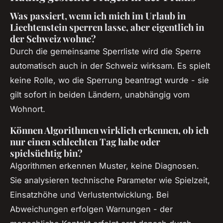
Was passiert, wenn ich mich im Urlaub in
Liechtenstein sperren lasse, aber eigentlich in
der Schweiz wohne?
Durch die gemeinsame Sperrliste wird die Sperre
automatisch auch in der Schweiz wirksam. Es spielt
keine Rolle, wo die Sperrung beantragt wurde - sie
gilt sofort in beiden Ländern, unabhängig vom
Wohnort.
Können Algorithmen wirklich erkennen, ob ich
nur einen schlechten Tag habe oder
spielsüchtig bin?
Algorithmen erkennen Muster, keine Diagnosen.
Sie analysieren technische Parameter wie Spielzeit,
Einsatzhöhe und Verlustentwicklung. Bei
Abweichungen erfolgen Warnungen - der