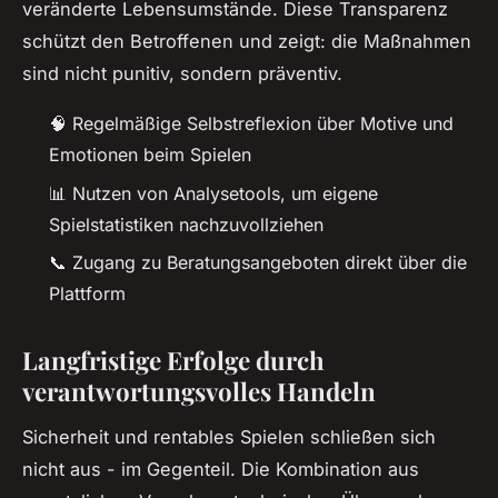
veränderte Lebensumstände. Diese Transparenz
schützt den Betroffenen und zeigt: die Maßnahmen
sind nicht punitiv, sondern präventiv.
🧠 Regelmäßige Selbstreflexion über Motive und
Emotionen beim Spielen
📊 Nutzen von Analysetools, um eigene
Spielstatistiken nachzuvollziehen
📞 Zugang zu Beratungsangeboten direkt über die
Plattform
Langfristige Erfolge durch
verantwortungsvolles Handeln
Sicherheit und rentables Spielen schließen sich
nicht aus - im Gegenteil. Die Kombination aus