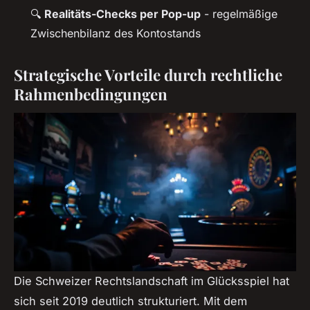
🔍
Realitäts-Checks per Pop-up
- regelmäßige
Zwischenbilanz des Kontostands
Strategische Vorteile durch rechtliche
Rahmenbedingungen
Die Schweizer Rechtslandschaft im Glücksspiel hat
sich seit 2019 deutlich strukturiert. Mit dem