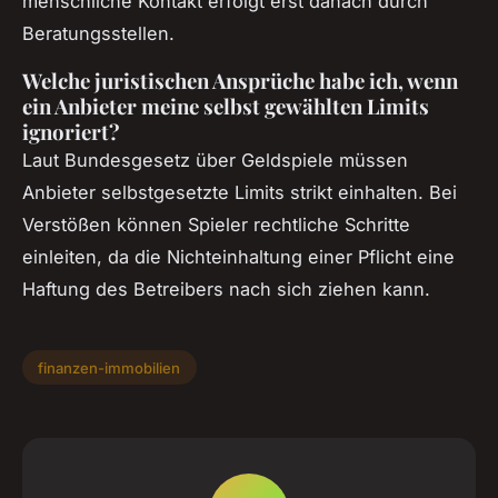
menschliche Kontakt erfolgt erst danach durch
Beratungsstellen.
Welche juristischen Ansprüche habe ich, wenn
ein Anbieter meine selbst gewählten Limits
ignoriert?
Laut Bundesgesetz über Geldspiele müssen
Anbieter selbstgesetzte Limits strikt einhalten. Bei
Verstößen können Spieler rechtliche Schritte
einleiten, da die Nichteinhaltung einer Pflicht eine
Haftung des Betreibers nach sich ziehen kann.
finanzen-immobilien